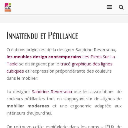
Marqueterie de paille
Innattendu et Pétillance
Collection Cubique
Collection Origami
Créations originales de la designer Sandrine Reverseau,
les meubles design contemporains
Les Pieds Sur La
Réalisations sur mesure
Table
se distinguent par le
tracé graphique des lignes
cubiques
et l’expression prépondérante des couleurs
A propos
dans le mobilier.
Projets récents
La designer
Sandrine Reverseau
ose les associations de
English
couleurs pétillantes tout en s’appuyant sur des lignes de
mobilier modernes
et une ergonomie adaptée aux
intérieurs d’aujourd’hui.
On retrouve cette espièglerie dans les noms – JEUX de