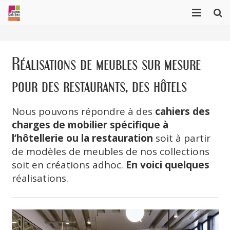
Marqueterie de paille
Réalisations de meubles sur mesure
Collection Cubique
pour des restaurants, des hôtels
Collection Origami
Réalisations sur mesure
Nous pouvons répondre à des
cahiers des
charges de mobilier spécifique à
A propos
l’hôtellerie ou la restauration
soit à partir
de modèles de meubles de nos collections
Projets récents
soit en créations adhoc.
En voici quelques
English
réalisations.