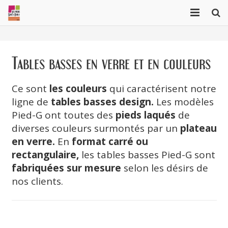
Marqueterie de paille
Tables basses en verre et en couleurs
Collection Cubique
Collection Origami
Ce sont
les couleurs
qui caractérisent notre
ligne de
tables basses design.
Les modèles
Réalisations sur mesure
Pied-G ont toutes des
pieds laqués
de
diverses couleurs surmontés par un
plateau
A propos
en verre.
En
format carré ou
Projets récents
rectangulaire,
les tables basses Pied-G sont
fabriquées sur mesure
selon les désirs de
English
nos clients.