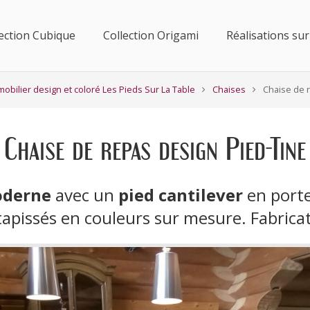
lection Cubique
Collection Origami
Réalisations su
mobilier design et coloré Les Pieds Sur La Table
Chaises
Chaise de 
Chaise de repas design Pied-Tine
oderne
avec un
pied cantilever
en port
r tapissés en couleurs sur mesure. Fabric