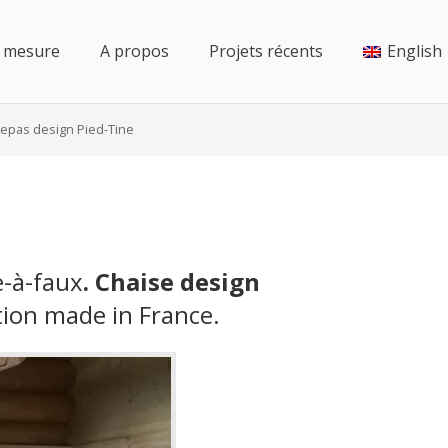
r mesure
A propos
Projets récents
English
repas design Pied-Tine
e-à-faux
. Chaise design
ation made in France.